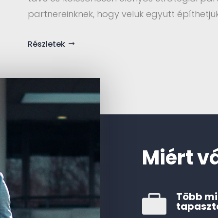
partnereinknek, hogy velük együtt építhetjük
Részletek
Miért v
Több mi

tapaszt