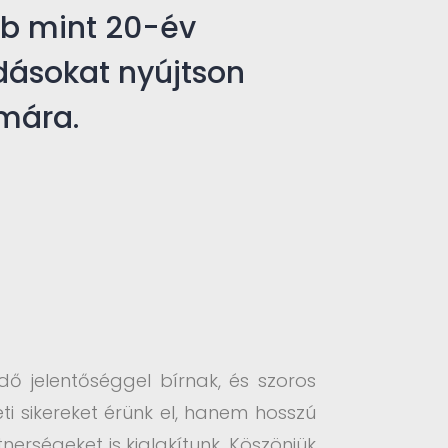
b mint 20-év
dásokat nyújtson
ámára.
dő jelentőséggel bírnak, és szoros
i sikereket érünk el, hanem hosszú
nerségeket is kialakítunk. Köszönjük