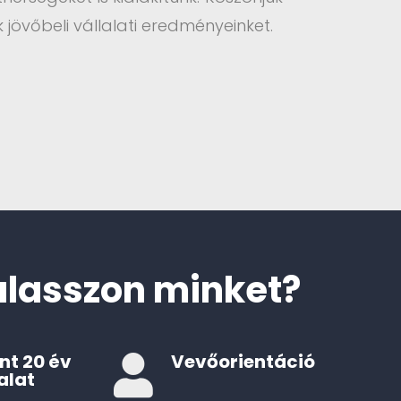
 jövőbeli vállalati eredményeinket.
álasszon minket?
nt 20 év
Vevőorientáció

alat