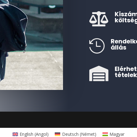
Kiszám

költsé
Rendelk

állás
Elérhet

tétele
English
(
Angol
)
Deutsch
(
Német
)
Magyar