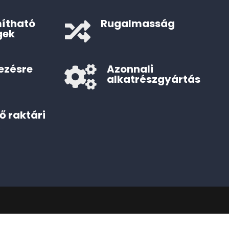
ítható
Rugalmasság

gek
ezésre
Azonnali

alkatrészgyártás
ő raktári
k