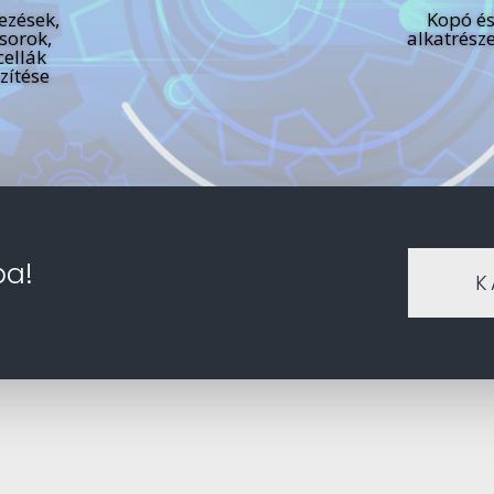
ezések,
Kopó és
sorok,
alkatrész
cellák
zítése
ba!
K