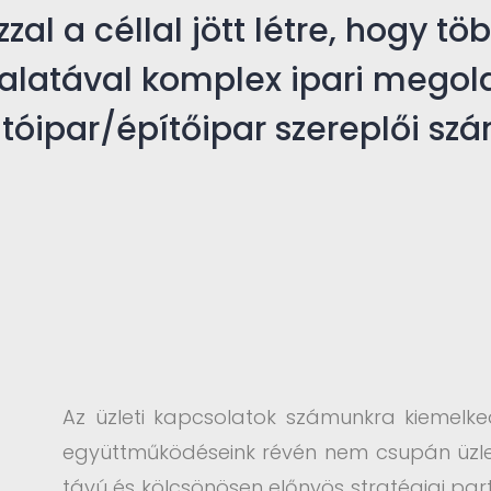
al a céllal jött létre,
hogy töb
alatával
komplex ipari megol
tóipar/építőipar szereplői sz
Az üzleti kapcsolatok számunkra kiemelke
együttműködéseink révén nem csupán üzlet
távú és kölcsönösen előnyös stratégiai part