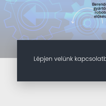
Berend
gyártó
robot
előkés
Lépjen velünk kapcsolat