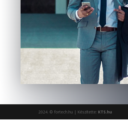
2024. © fortech.hu | Készítette:
KTS.hu